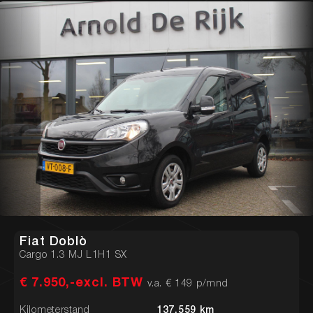
Fiat Doblò
Cargo 1.3 MJ L1H1 SX
€ 7.950,-excl. BTW
v.a. € 149 p/mnd
Kilometerstand
137.559 km