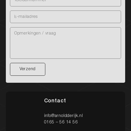
Nieuw binnen
Onze diensten
Onze werkplaats
Verzend
Verzend
Heeft u vragen over onze diensten?
Een occasion of wilt u een afspraak maken? Neem
Contact
gerust contact met ons op via onderstaande
gegevens. We staan klaar om u te helpen!
info@arnoldderijk.nl
0165 – 56 14 56
Contact