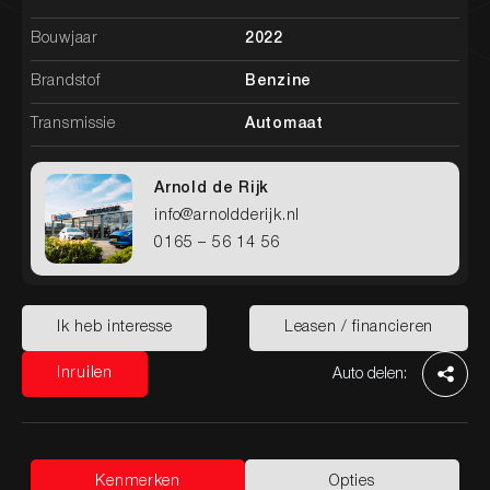
Bouwjaar
2022
Brandstof
Benzine
Transmissie
Automaat
Arnold de Rijk
info@arnoldderijk.nl
0165 – 56 14 56
Home
Aanbod
Diensten
Werkplaats
Over ons
Contact
Ik heb interesse
Leasen / financieren
Ik heb interesse
Leasen / financieren
Inruilen
Auto delen:
Inruilen
Kenmerken
Opties