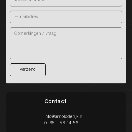
Verzend
Verzend
Contact
info@arnoldderijk.nl
0165 – 56 14 56