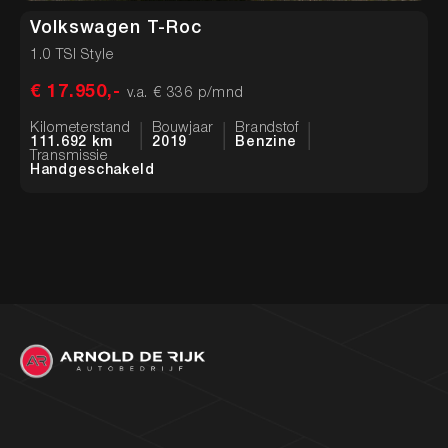
Volkswagen T-Roc
1.0 TSI Style
1
€ 17.950,-
€
v.a. € 336 p/mnd
Kilometerstand
Bouwjaar
Brandstof
K
111.692 km
2019
Benzine
2
Transmissie
T
Handgeschakeld
H