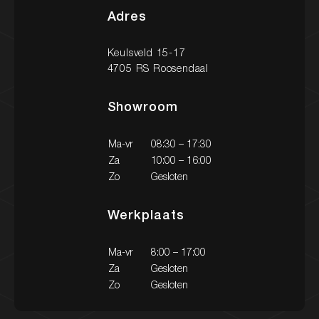
Adres
Keulsveld 15-17
Nieuw binnen
4705 RS Roosendaal
Showroom
Onze diensten
Onze werkplaats
Ma-vr
08:30 – 17:30
Za
10:00 – 16:00
Zo
Gesloten
Heeft u vragen over onze diensten?
Werkplaats
Een occasion of wilt u een afspraak maken? Neem
gerust contact met ons op via onderstaande
gegevens. We staan klaar om u te helpen!
Ma-vr
8:00 – 17:00
Za
Gesloten
Zo
Gesloten
Contact
Contact