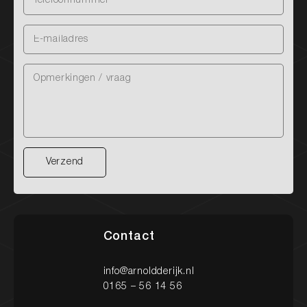
Nieuw binnen
Onze diensten
Onze werkplaats
Verzend
Verzend
Heeft u vragen over onze diensten?
Een occasion of wilt u een afspraak maken? Neem
Contact
gerust contact met ons op via onderstaande
gegevens. We staan klaar om u te helpen!
info@arnoldderijk.nl
0165 – 56 14 56
Contact