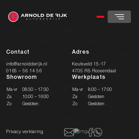
Home
Aanbod
Diensten
Werkplaats
Over ons
Contact
Contact
Adres
info@arnoldderijk.nl
Keulsveld 15-17
0165 – 56 14 56
4705 RS Roosendaal
Nieuw binnen
Showroom
Werkplaats
Ma-vr
08:30 – 17:30
Ma-vr
8:00 – 17:00
Za
10:00 – 16:00
Za
Gesloten
Zo
Gesloten
Zo
Gesloten
Onze diensten
Onze werkplaats
Privacy verklaring
Heeft u vragen over onze diensten?