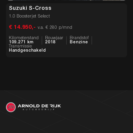
Suzuki S-Cross
1.0 Boosterjet Select
1
€ 14.950,-
€
v.a. € 280 p/mnd
Kilometerstand
Bouwjaar
Brandstof
K
109.271 km
2018
Benzine
1
Transmissie
T
Handgeschakeld
H