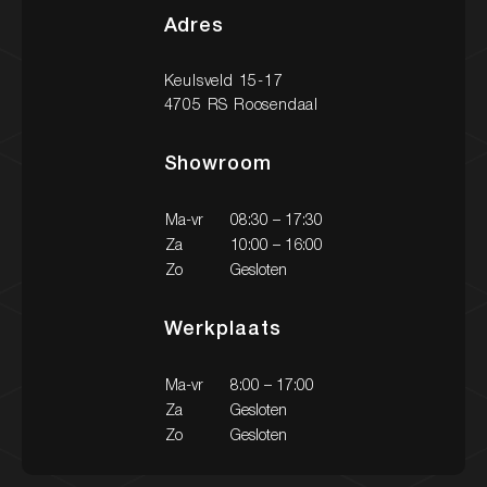
Adres
Keulsveld 15-17
Nieuw binnen
4705 RS Roosendaal
Showroom
Onze diensten
Onze werkplaats
Ma-vr
08:30 – 17:30
Za
10:00 – 16:00
Zo
Gesloten
Heeft u vragen over onze diensten?
Werkplaats
Een occasion of wilt u een afspraak maken? Neem
gerust contact met ons op via onderstaande
gegevens. We staan klaar om u te helpen!
Ma-vr
8:00 – 17:00
Za
Gesloten
Zo
Gesloten
Contact
Contact