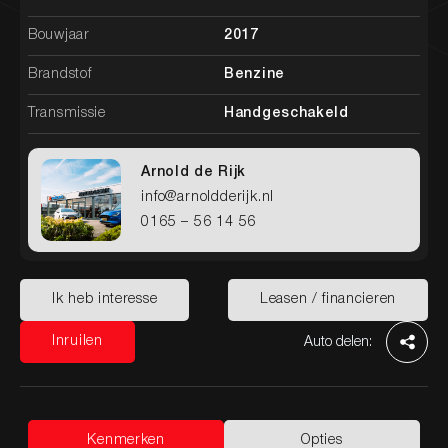
Bouwjaar
2017
Brandstof
Benzine
Transmissie
Handgeschakeld
Arnold de Rijk
info@arnoldderijk.nl
0165 – 56 14 56
Home
Aanbod
Diensten
Werkplaats
Over ons
Contact
Ik heb interesse
Leasen / financieren
Ik heb interesse
Leasen / financieren
Inruilen
Auto delen:
Inruilen
Kenmerken
Opties