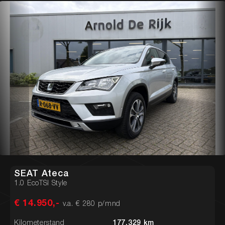
SEAT Ateca
1.0 EcoTSI Style
€ 14.950,-
v.a. € 280 p/mnd
Kilometerstand
177.329 km