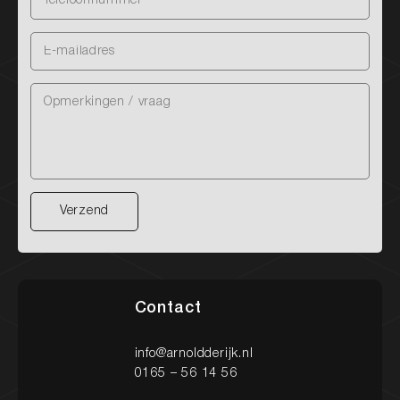
Verzend
Verzend
Contact
info@arnoldderijk.nl
0165 – 56 14 56