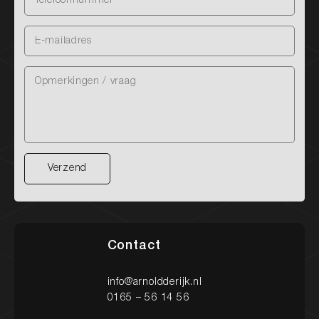
Verzend
Verzend
Contact
info@arnoldderijk.nl
0165 – 56 14 56