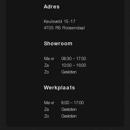
Adres
Keulsveld 15-17
Nieuw binnen
4705 RS Roosendaal
Showroom
Onze diensten
Onze werkplaats
Ma-vr
08:30 – 17:30
Za
10:00 – 16:00
Zo
Gesloten
Heeft u vragen over onze diensten?
Werkplaats
Een occasion of wilt u een afspraak maken? Neem
gerust contact met ons op via onderstaande
gegevens. We staan klaar om u te helpen!
Ma-vr
8:00 – 17:00
Za
Gesloten
Zo
Gesloten
Contact
Contact