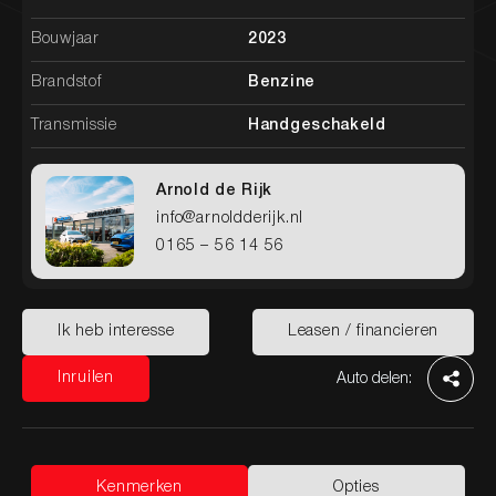
Bouwjaar
2023
Brandstof
Benzine
Transmissie
Handgeschakeld
Arnold de Rijk
info@arnoldderijk.nl
0165 – 56 14 56
Home
Aanbod
Diensten
Werkplaats
Over ons
Contact
Ik heb interesse
Leasen / financieren
Ik heb interesse
Leasen / financieren
Inruilen
Auto delen:
Inruilen
Kenmerken
Opties