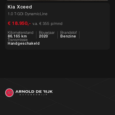
Kia Xceed
S
1.0 T-GDi DynamicLine
1
€ 18.950,-
€
v.a. € 355 p/mnd
Kilometerstand
Bouwjaar
Brandstof
K
86.165 km
2020
Benzine
5
Transmissie
T
Handgeschakeld
H