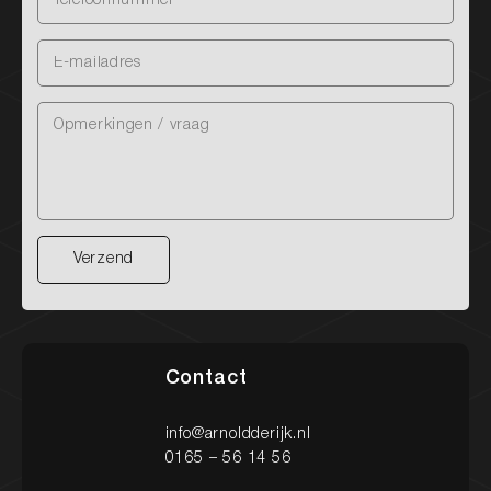
Nieuw binnen
Onze diensten
Onze werkplaats
Verzend
Verzend
Heeft u vragen over onze diensten?
Een occasion of wilt u een afspraak maken? Neem
Contact
gerust contact met ons op via onderstaande
gegevens. We staan klaar om u te helpen!
info@arnoldderijk.nl
0165 – 56 14 56
Contact