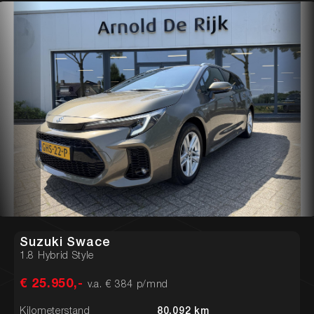
Suzuki Swace
1.8 Hybrid Style
€ 25.950,-
v.a. € 384 p/mnd
Kilometerstand
80.092 km