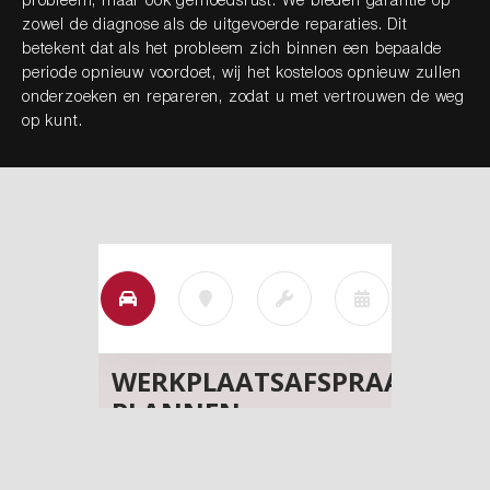
probleem, maar ook gemoedsrust. We bieden garantie op
zowel de diagnose als de uitgevoerde reparaties. Dit
betekent dat als het probleem zich binnen een bepaalde
periode opnieuw voordoet, wij het kosteloos opnieuw zullen
onderzoeken en repareren, zodat u met vertrouwen de weg
op kunt.
Nieuw binnen
Onze diensten
Onze werkplaats
Heeft u vragen over onze diensten?
Een occasion of wilt u een afspraak maken? Neem
gerust contact met ons op via onderstaande
gegevens. We staan klaar om u te helpen!