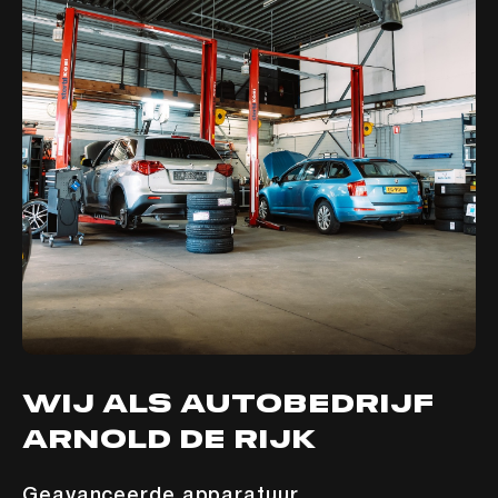
Home
Aanbod
Diensten
Werkplaats
Over ons
Contact
wij als Autobedrijf
Arnold de Rijk
Geavanceerde apparatuur