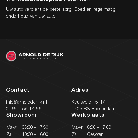
Uw auto verdient de beste zorg. Goed en regelmatig
De
onderhoud van uw auto...
de
Contact
Adres
info@arnoldderijk.nl
Keulsveld 15-17
0165 – 56 14 56
4705 RS Roosendaal
Showroom
Werkplaats
Ma-vr
08:30 – 17:30
Ma-vr
8:00 – 17:00
Za
10:00 – 16:00
Za
Gesloten